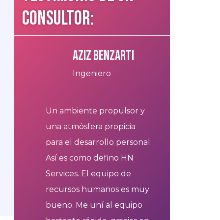
consultor:
Aziz Benzarti
Consultan
Salesforce
Ingeniero
Déjà
Un ambiente propulsor y
HN a
una atmósfera propicia
Sale
para el desarrollo personal.
des 
Así es como defino HN
appr
Services. El equipo de
Très
recursos humanos es muy
de t
bueno. Me uní al equipo
part