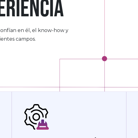
eriencia
onfían en él, el know-how y
uientes campos.