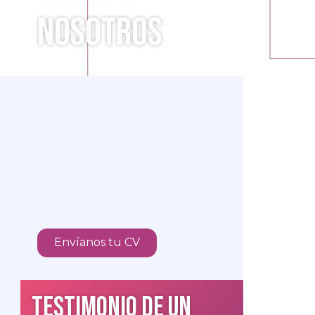
nosotros
Envíanos tu CV
Testimonio de un