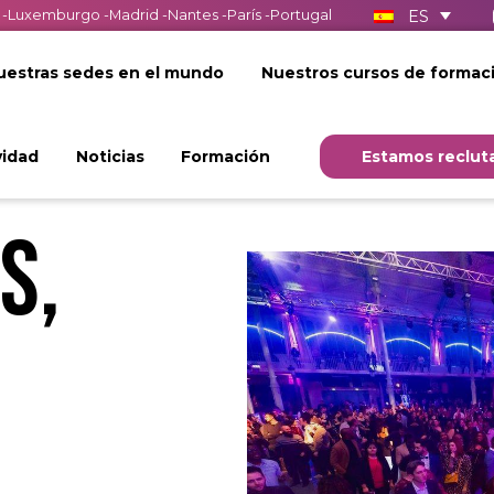
ES
-
Luxemburgo
-
Madrid
-
Nantes
-
París
-
Portugal
uestras sedes en el mundo
Nuestros cursos de formac
vidad
Noticias
Formación
Estamos reclut
s
,