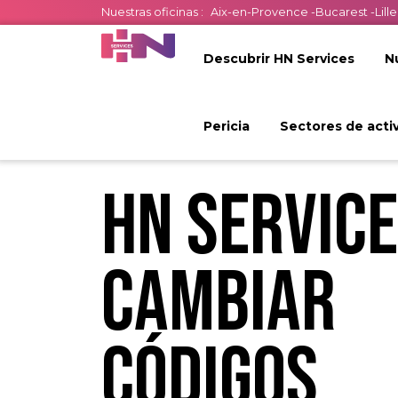
Nuestras oficinas :
Aix-en-Provence
-
Bucarest
-
Lille
Descubrir HN Services
N
Pericia
Sectores de acti
H
N
S
e
r
v
i
c
e
c
a
m
b
i
a
r
c
ó
d
i
g
o
s