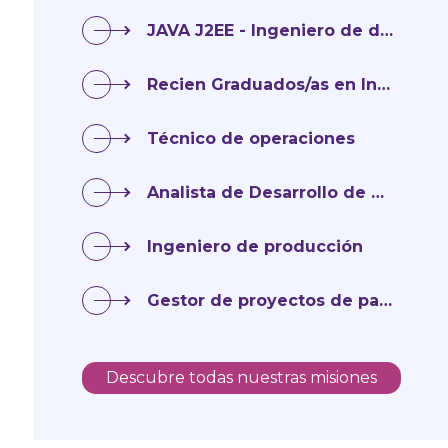
JAVA J2EE - Ingeniero de diseño y desarrollo full stack
Recien Graduados/as en Ingenieria
Gerente de Prestación
Técnico de operaciones
de Servicios
Analista de Desarrollo de Mainframe
He estado viviendo la
Ingeniero de producción
experiencia de HN
SERVICES como empleado
Gestor de proyectos de pago
durante muchos años y
estoy totalmente
satisfecho con ella. Una
Descubre todas nuestras misiones
estructura en permanente
expansión, a 38 años de su