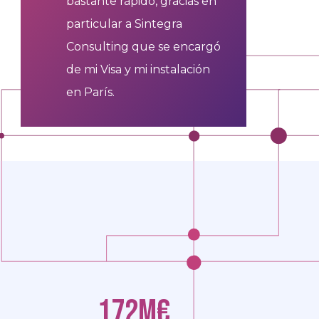
bastante rápido, gracias en
cons
particular a Sintegra
d’év
Consulting que se encargó
du li
de mi Visa y mi instalación
en París.
172M€