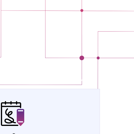
Antoine Hennache
-
Director general