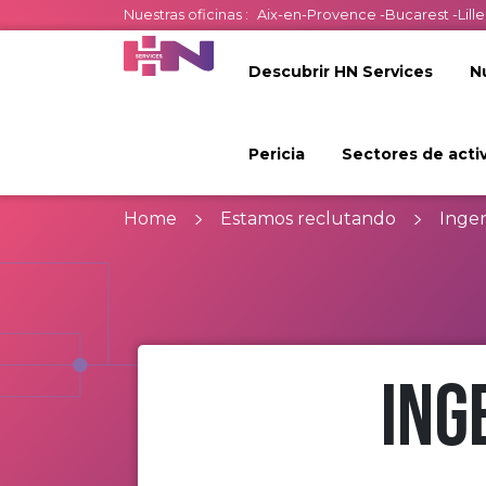
Nuestras oficinas :
Aix-en-Provence
-
Bucarest
-
Lille
Descubrir HN Services
N
Pericia
Sectores de acti
Home
Estamos reclutando
Inge
Ing