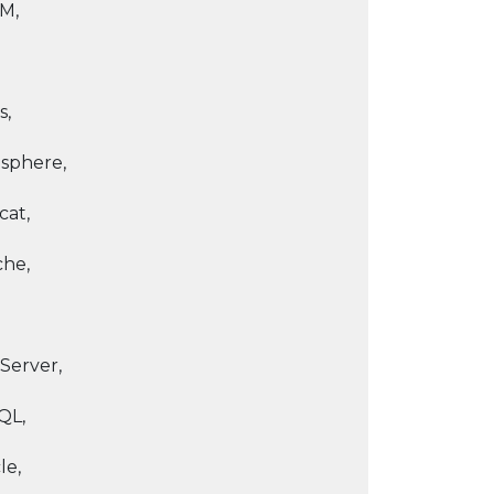
M,
s,
sphere,
at,
he,
Server,
QL,
le,