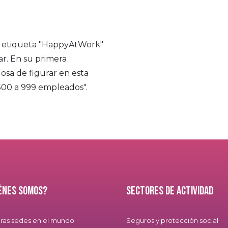
 etiqueta "HappyAtWork"
ar. En su primera
osa de figurar en esta
 500 a 999 empleados".
énes somos?
Sectores de actividad
ras sedes en el mundo
Seguros y protección social