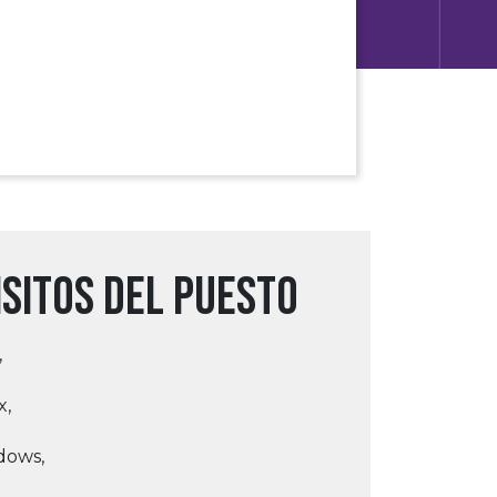
a
sitos del puesto
,
x,
dows,