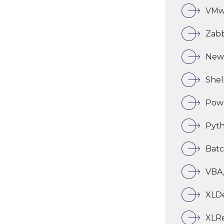
VMw
Zabb
Newt
Shell
Powe
Pyth
Batc
VBA
XLDe
XLRe