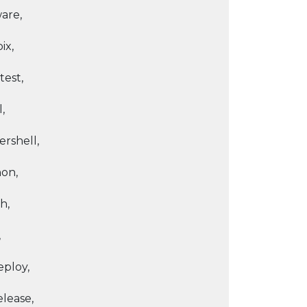
are,
ix,
est,
,
rshell,
on,
h,
,
ploy,
lease,