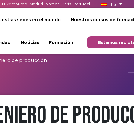
ES
-
Luxemburgo
-
Madrid
-
Nantes
-
París
-
Portugal
uestras sedes en el mundo
Nuestros cursos de formac
vidad
Noticias
Formación
Estamos reclut
niero de producción
eniero de produc