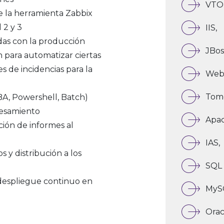
VTO
de la herramienta Zabbix
 2 y 3
IIS,
das con la producción
JBos
 para automatizar ciertas
es de incidencias para la
Web
Tomc
VBA, Powershell, Batch)
cesamiento
Apac
ión de informes al
IAS,
s y distribución a los
SQL 
despliegue continuo en
MyS
Orac