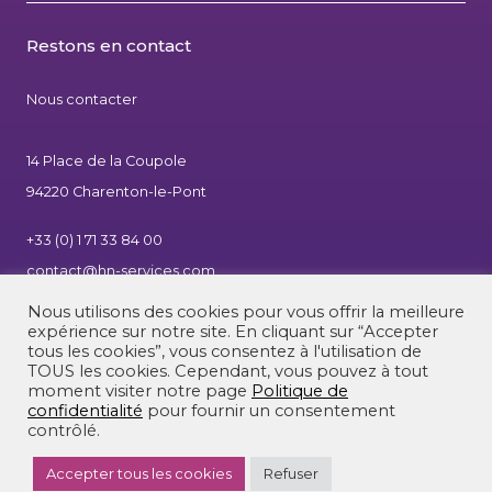
Restons en contact
Nous contacter
14 Place de la Coupole
94220 Charenton-le-Pont
+33 (0) 1 71 33 84 00
contact@hn-services.com
Nous utilisons des cookies pour vous offrir la meilleure
expérience sur notre site. En cliquant sur “Accepter
tous les cookies”, vous consentez à l'utilisation de
TOUS les cookies. Cependant, vous pouvez à tout
moment visiter notre page
Politique de
confidentialité
pour fournir un consentement
|
Mentions légales
|
© 2026 - HN Services
contrôlé.
Politique de confidentialité
|
Tous Droits Réservés
Accepter tous les cookies
Refuser
Un site conçu & réalisé par l'
Agence Kaiman