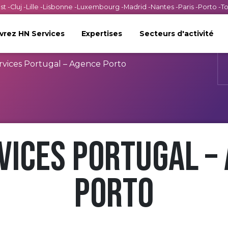
st
-
Cluj
-
Lille
-
Lisbonne
-
Luxembourg
-
Madrid
-
Nantes
-
Paris
-
Porto
-
T
rez HN Services
Expertises
Secteurs d'activité
vices Portugal – Agence Porto
vices Portugal –
Porto