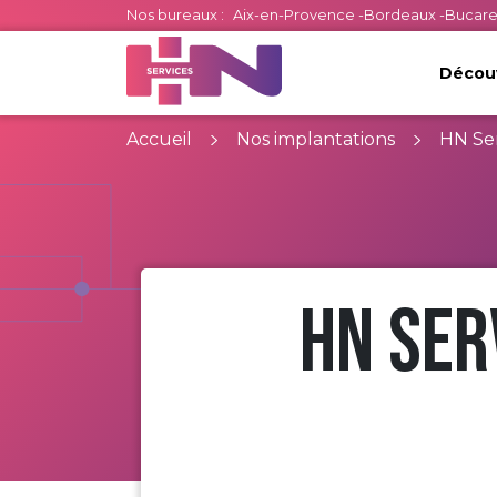
Nos bureaux :
Aix-en-Provence
-
Bordeaux
-
Bucare
Découv
Accueil
Nos implantations
HN Ser
HN Ser