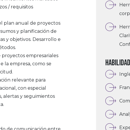
Herr
zos / requisitos
corp
del plan anual de proyectos
Herr
nsumos y planificación de
Clar
s y objetivos. Desarrollo e
Conf
étodos.
de proyectos empresariales
HABILIDA
 de la empresa, como se
citud.
Ingl
ación relevante para
Fran
acional, con especial
, alertas y seguimientos
Comu
a.
Anal
Expe
ado de comunicación entre