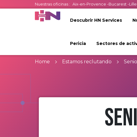
Nuestras oficinas :
Aix-en-Provence
-
Bucarest
-
Lille
Descubrir HN Services
N
Pericia
Sectores de acti
Home
Estamos reclutando
Senio
Sen