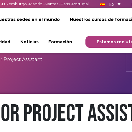
ES
-
Luxemburgo
-
Madrid
-
Nantes
-
París
-
Portugal
uestras sedes en el mundo
Nuestros cursos de formac
vidad
Noticias
Formación
Estamos reclut
r Project Assistant
ior Project Assis