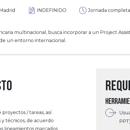
Madrid
INDEFINIDO
Jornada complet
caria multinacional, busca incorporar a un Project Assist
de un entorno internacional.
sto
Requi
HERRAMI
proyectos / tareas, así
Usua
 y técnicos, de acuerdo
PPT)
los lineamientos marcados