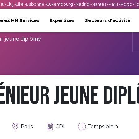
st
-
Cluj
-
Lille
-
Lisbonne
-
Luxembourg
-
Madrid
-
Nantes
-
Paris
-
Porto
-
T
rez HN Services
Expertises
Secteurs d'activité
ur jeune diplômé
énieur jeune dip
Paris
CDI
Temps plein