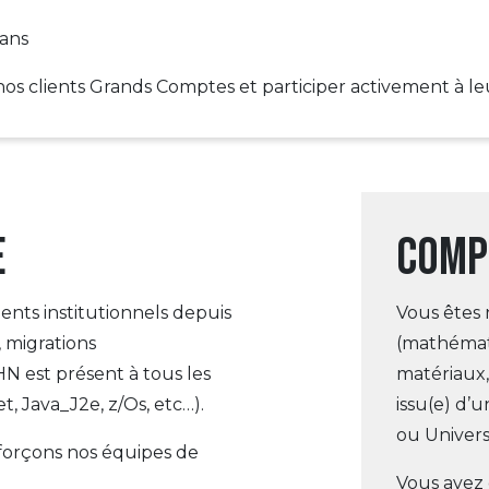
éans
nos clients Grands Comptes et participer activement à le
e
Comp
ents institutionnels depuis
Vous êtes 
 migrations
(mathémati
HN est présent à tous les
matériaux,
t, Java_J2e, z/Os, etc…).
issu(e) d’
ou Univers
nforçons nos équipes de
Vous avez 