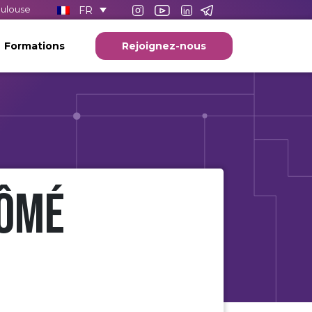
FR
oulouse
Formations
Rejoignez-nous
lômé