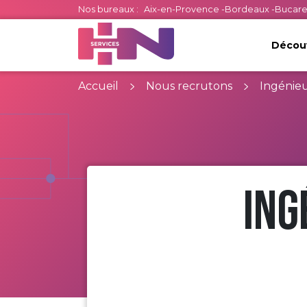
Nos bureaux :
Aix-en-Provence
-
Bordeaux
-
Bucare
Découv
Accueil
Nous recrutons
Ingénie
Ing