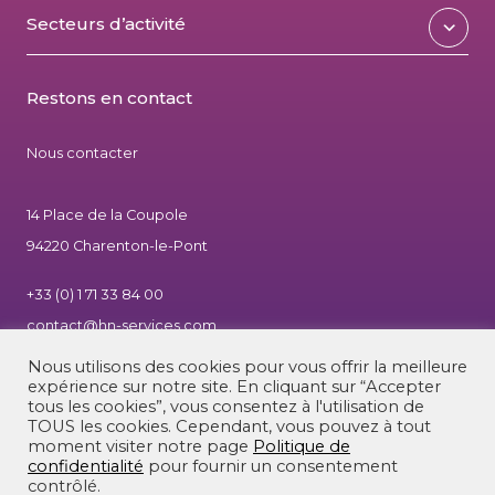
Secteurs d’activité
Restons en contact
Nous contacter
14 Place de la Coupole
94220 Charenton-le-Pont
+33 (0) 1 71 33 84 00
contact@hn-services.com
Nous utilisons des cookies pour vous offrir la meilleure
expérience sur notre site. En cliquant sur “Accepter
tous les cookies”, vous consentez à l'utilisation de
TOUS les cookies. Cependant, vous pouvez à tout
moment visiter notre page
Politique de
confidentialité
pour fournir un consentement
|
Mentions légales
|
© 2026 - HN Services
contrôlé.