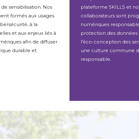
de sensibilisation. Nos
plateforme SKILLS et nos 
ment formés aux usages
collaborateurs sont pro
ersécurité, à la
numériques responsables,
les et aux enjeux liés à
protection des données p
mériques afin de diffuser
l’éco-conception des ser
que durable et
une culture commune d
responsable.