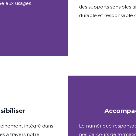
ée aux usages
des supports sensibles af
durable et responsable
ibiliser
Accompag
leinement intégré dans
Le numérique responsab
es à travers notre
nos parcours de formatio