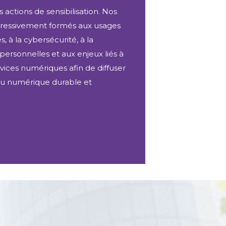
actions de sensibilisation. Nos
gressivement formés aux usages
 à la cybersécurité, à la
ersonnelles et aux enjeux liés à
vices numériques afin de diffuser
u numérique durable et