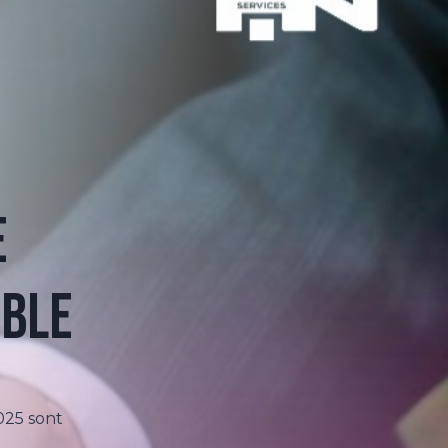
e
able
025 sont