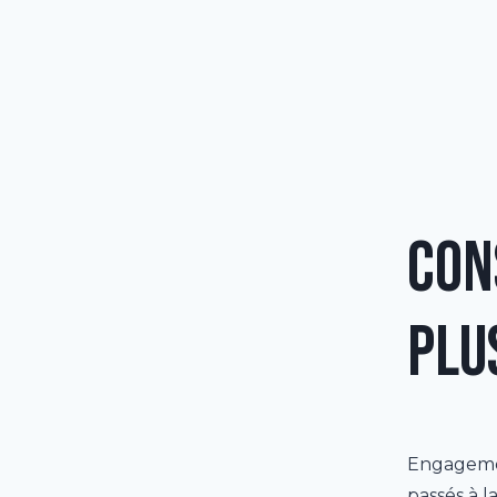
Con
plu
Engagemen
passés à l