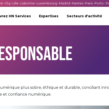
st
-
Cluj
-
Lille
-
Lisbonne
-
Luxembourg
-
Madrid
-
Nantes
-
Paris
-
Porto
-
T
rez HN Services
Expertises
Secteurs d'activité
E
ESPONSABLE
mérique plus sobre, éthique et durable, conciliant inn
e et confiance numérique.