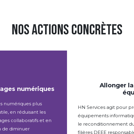
NOS ACTIONS CONCRÈTES
Allonger l
usages numériques
éq
s numériques plus
HN Services agit pour pr
tile, en réduisant les
équipements informatiqu
ages collaboratifs et en
le reconditionnement du
n de diminuer
filières DEEE responsable